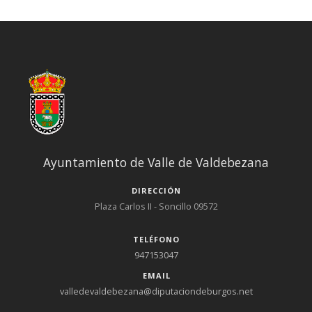
Ayuntamiento de Valle de Valdebezana
DIRECCIÓN
Plaza Carlos II - Soncillo 09572
TELÉFONO
947153047
EMAIL
valledevaldebezana@diputaciondeburgos.net