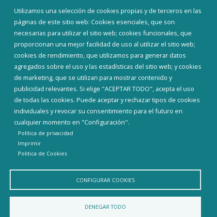
Eventos
Utilizamos una selección de cookies propias y de terceros en las
Corporación Municipal
páginas de este sitio web: Cookies esenciales, que son
Teléfonos de interés
necesarias para utilizar el sitio web; cookies funcionales, que
proporcionan una mejor facilidad de uso al utilizar el sitio web;
INICIAR SESIÓN
cookies de rendimiento, que utilizamos para generar datos
MAPA WEB
agregados sobre el uso y las estadísticas del sitio web; y cookies
de marketing, que se utilizan para mostrar contenido y
publicidad relevantes. Si elige "ACEPTAR TODO", acepta el uso
de todas las cookies. Puede aceptar y rechazar tipos de cookies
individuales y revocar su consentimiento para el futuro en
cualquier momento en "Configuración".
Política de privacidad
Imprimir
Politica de Cookies
CONFIGURAR COOKIES
Aviso Legal
Política de privacidad
Política de Cookies
DENEGAR TODO
Declaración de accesibilidad