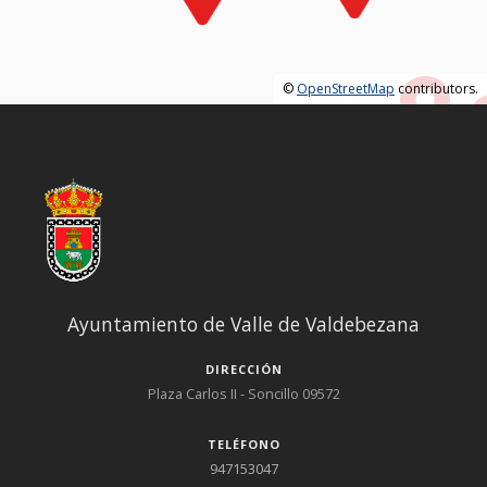
de La Estación desde 1842 Planeamiento urbanístico La Junta de
Castilla y León proporciona un servicio electrónico de acceso al
Archivo de Planeamiento Urbanístico. Puede consultar
©
OpenStreetMap
contributors.
directamente el archivo del municipio en el siguiente enlace:
Archivo de planeamiento urbanístico de La Estación
Ayuntamiento de Valle de Valdebezana
DIRECCIÓN
Plaza Carlos II - Soncillo 09572
TELÉFONO
947153047