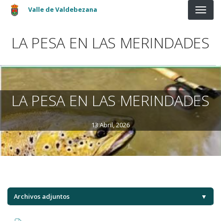
Pasar al contenido principal
Valle de Valdebezana
LA PESA EN LAS MERINDADES
LA PESA EN LAS MERINDADES
13 Abril, 2026
Archivos adjuntos
▼