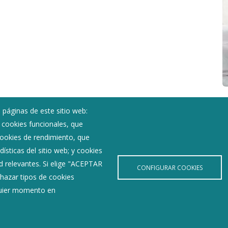
 páginas de este sitio web:
; cookies funcionales, que
Noticias
 cookies de rendimiento, que
Eventos
ísticas del sitio web; y cookies
Corporación Municipal
d relevantes. Si elige "ACEPTAR
Teléfonos de interés
CONFIGURAR COOKIES
hazar tipos de cookies
lquier momento en
Aviso Legal
Política de