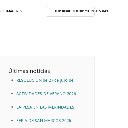
MAX: º MÍN: º
A DE IMÁGENES
Últimas noticias
RESOLUCIÓN de 27 de julio de
2026, de la Dirección General de
ACTIVIDADES DE VERANO 2026
Prevención y Extinción de Incendios
Forestales, por la que se declara la
LA PESA EN LAS MERINDADES
situación de alerta por riesgo
meteorológico de incendios
FERIA DE SAN MARCOS 2026
forestales para los días 28, 29, 30 y