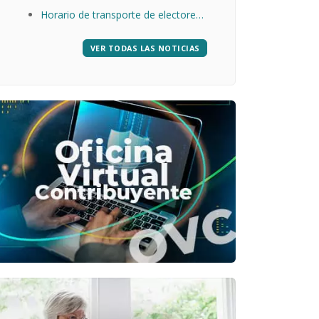
31 de julio.
Horario de transporte de electores,
día 15 de marzo, elecciones a
VER TODAS LAS NOTICIAS
Cortes de Castilla y León