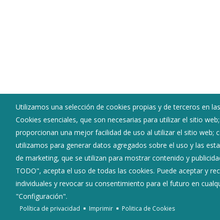
Utilizamos una selección de cookies propias y de terceros en las
Cookies esenciales, que son necesarias para utilizar el sitio web
Ayuntamiento de Valle de Valdebezana
proporcionan una mejor facilidad de uso al utilizar el sitio web;
:
Plaza Carlos II - Soncillo 09572
utilizamos para generar datos agregados sobre el uso y las estad
:
947153047
de marketing, que se utilizan para mostrar contenido y publicida
:
valledevaldebezana@diputaciondeburgos.net
TODO", acepta el uso de todas las cookies. Puede aceptar y rec
individuales y revocar su consentimiento para el futuro en cua
"Configuración".
Política de privacidad
Imprimir
Politica de Cookies
Diputación de Burgos