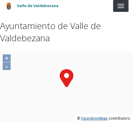
Pasar al contenido principal
Valle de Valdebezana
Ayuntamiento de Valle de
Valdebezana
+
–
©
OpenStreetMap
contributors.